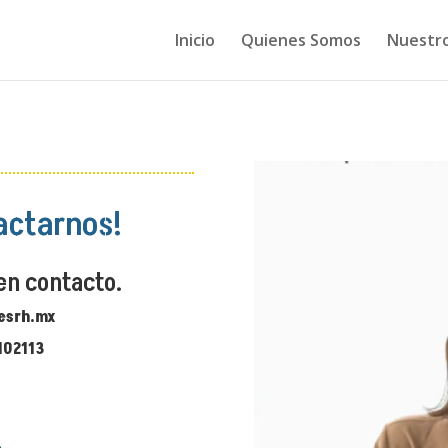
Inicio
Quienes Somos
Nuestro
actarnos!
en contacto.
esrh.mx
102113